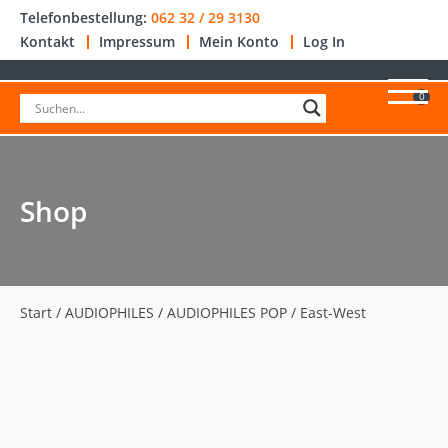
Telefonbestellung:
062 32 / 29 3130
Kontakt
Impressum
Mein Konto
Log In
0
Shop
Start
/
AUDIOPHILES
/
AUDIOPHILES POP
/ East-West