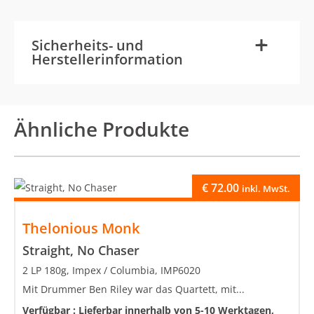
-
+
Sicherheits- und
Herstellerinformation
Ähnliche Produkte
€
72.00
inkl. MwSt.
Thelonious Monk
Straight, No Chaser
2 LP 180g, Impex / Columbia, IMP6020
Mit Drummer Ben Riley war das Quartett, mit...
Verfügbar :
Lieferbar innerhalb von 5-10 Werktagen,