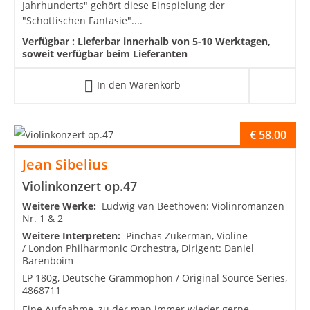
Jahrhunderts" gehört diese Einspielung der
"Schottischen Fantasie"....
Verfügbar :
Lieferbar innerhalb von 5-10 Werktagen,
soweit verfügbar beim Lieferanten
In den Warenkorb
€
58.00
Jean Sibelius
Violinkonzert op.47
Weitere Werke:
Ludwig van Beethoven: Violinromanzen
Nr. 1 & 2
Weitere Interpreten:
Pinchas Zukerman, Violine
/ London Philharmonic Orchestra, Dirigent: Daniel
Barenboim
LP 180g, Deutsche Grammophon / Original Source Series,
4868711
Eine Aufnahme, zu der man immer wieder gerne