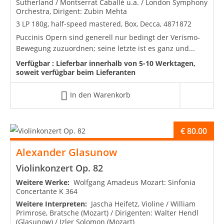
Sutherland / Montserrat Caballé u.a. / London Symphony
Orchestra, Dirigent: Zubin Mehta
3 LP 180g, half-speed mastered, Box, Decca, 4871872
Puccinis Opern sind generell nur bedingt der Verismo-
Bewegung zuzuordnen; seine letzte ist es ganz und...
Verfügbar :
Lieferbar innerhalb von 5-10 Werktagen,
soweit verfügbar beim Lieferanten
In den Warenkorb
€
80.00
Alexander Glasunow
Violinkonzert Op. 82
Weitere Werke:
Wolfgang Amadeus Mozart: Sinfonia
Concertante K 364
Weitere Interpreten:
Jascha Heifetz, Violine / William
Primrose, Bratsche (Mozart) / Dirigenten: Walter Hendl
(Glasunow) / Izler Solomon (Mozart)