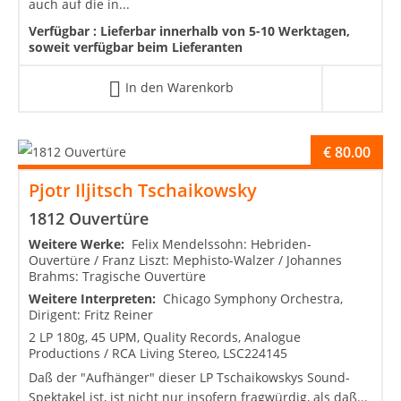
auch auf die in...
Verfügbar :
Lieferbar innerhalb von 5-10 Werktagen,
soweit verfügbar beim Lieferanten
In den Warenkorb
€
80.00
Pjotr Iljitsch Tschaikowsky
1812 Ouvertüre
Weitere Werke:
Felix Mendelssohn: Hebriden-
Ouvertüre / Franz Liszt: Mephisto-Walzer / Johannes
Brahms: Tragische Ouvertüre
Weitere Interpreten:
Chicago Symphony Orchestra,
Dirigent: Fritz Reiner
2 LP 180g, 45 UPM, Quality Records, Analogue
Productions / RCA Living Stereo, LSC224145
Daß der "Aufhänger" dieser LP Tschaikowskys Sound-
Spektakel ist, ist nicht nur insofern fragwürdig, als daß...