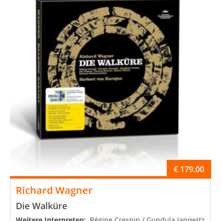
€
179.00
Richard Wagner
Die Walküre
Weitere Interpreten:
Régine Crespin / Gundula Janowitz