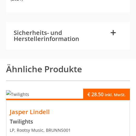
-
+
Sicherheits- und
Herstellerinformation
Ähnliche Produkte
€
28.50
inkl. MwSt.
Jasper Lindell
Twilights
LP, Rootsy Music, BRUNNS001