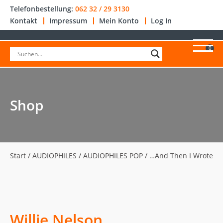
Telefonbestellung:
062 32 / 29 3130
Kontakt
Impressum
Mein Konto
Log In
0
Shop
Start
/
AUDIOPHILES
/
AUDIOPHILES POP
/ …And Then I Wrote
Willie Nelson