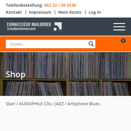
Telefonbestellung:
062 32 / 29 3130
Kontakt
Impressum
Mein Konto
Log In
0
Shop
Start
/
AUDIOPHILE CDs
/
JAZZ
/ Antiphone Blues