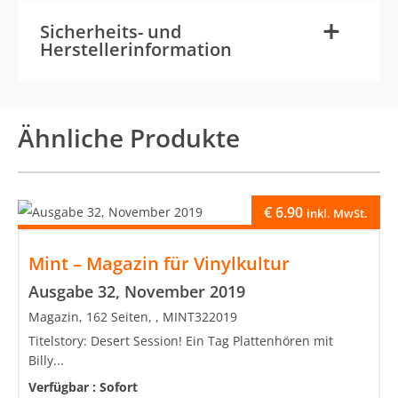
-
+
Sicherheits- und
Herstellerinformation
Ähnliche Produkte
€
6.90
inkl. MwSt.
Mint – Magazin für Vinylkultur
Ausgabe 32, November 2019
Magazin, 162 Seiten, , MINT322019
Titelstory: Desert Session! Ein Tag Plattenhören mit
Billy...
Verfügbar :
Sofort