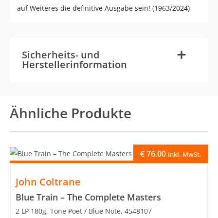
auf Weiteres die definitive Ausgabe sein! (1963/2024)
-
+
Sicherheits- und
Herstellerinformation
Ähnliche Produkte
€
76.00
inkl. MwSt.
John Coltrane
Blue Train – The Complete Masters
2 LP 180g, Tone Poet / Blue Note, 4548107