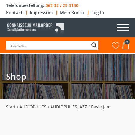
Telefonbestellung:
062 32 / 29 3130
Kontakt
Impressum
Mein Konto
Log In
0
Shop
Start
/
AUDIOPHILES
/
AUDIOPHILES JAZZ
/ Basie Jam