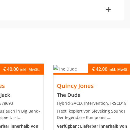
-
+
€
40.00
€
42.00
inkl. MwSt.
inkl. MwSt.
es
Quincy Jones
Jack
The Dude
7578693
Hybrid-SACD, Intervention, IRSCD18
s auch in Big Band-
[Text: kopiert von Sieveking Sound]
ielt, ist...
Der legendäre Komponist,...
erbar innerhalb von
Verfügbar :
Lieferbar innerhalb von