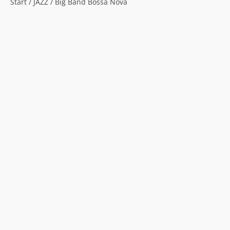
Start
/
JAZZ
/ Big Band Bossa Nova