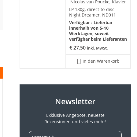
Nicolas van Poucke, Klavier
LP 180g, direct-to-disc,
Night Dreamer, ND011
Verfügbar :
Lieferbar
innerhalb von 5-10
Werktagen, soweit
verfügbar beim Lieferanten
€
27.50
inkl. MwSt.
In den Warenkorb
Newsletter
Exklusive Angebote, neueste
Rezensionen und vieles mehr!