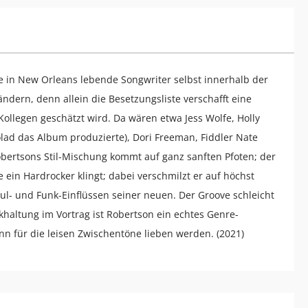
e in New Orleans lebende Songwriter selbst innerhalb der
dern, denn allein die Besetzungsliste verschafft eine
ollegen geschätzt wird. Da wären etwa Jess Wolfe, Holly
lad das Album produzierte), Dori Freeman, Fiddler Nate
obertsons Stil-Mischung kommt auf ganz sanften Pfoten; der
ie ein Hardrocker klingt; dabei verschmilzt er auf höchst
Soul- und Funk-Einflüssen seiner neuen. Der Groove schleicht
ckhaltung im Vortrag ist Robertson ein echtes Genre-
n für die leisen Zwischentöne lieben werden. (2021)