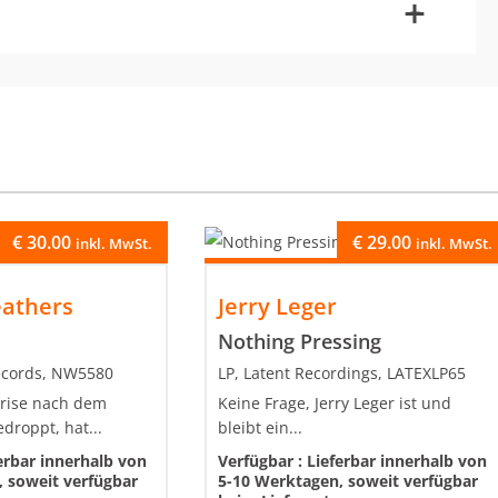
-
+
€
30.00
€
29.00
inkl. MwSt.
inkl. MwSt.
eathers
Jerry Leger
Nothing Pressing
ecords, NW5580
LP, Latent Recordings, LATEXLP65
rise nach dem
Keine Frage, Jerry Leger ist und
droppt, hat...
bleibt ein...
erbar innerhalb von
Verfügbar :
Lieferbar innerhalb von
 soweit verfügbar
5-10 Werktagen, soweit verfügbar