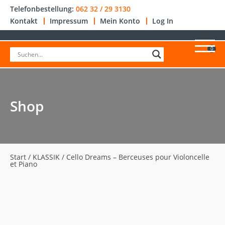
Telefonbestellung:
062 32 / 29 3130
Kontakt
Impressum
Mein Konto
Log In
0
Shop
Start
/
KLASSIK
/ Cello Dreams – Berceuses pour Violoncelle
et Piano