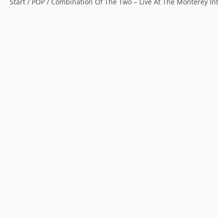
Start
/
POP
/ Combination Of The Two – Live At The Monterey Int