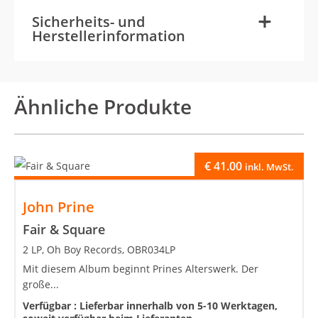
-
+
Sicherheits- und
Herstellerinformation
Ähnliche Produkte
€
41.00
inkl. MwSt.
John Prine
Fair & Square
2 LP, Oh Boy Records, OBR034LP
Mit diesem Album beginnt Prines Alterswerk. Der
große...
Verfügbar :
Lieferbar innerhalb von 5-10 Werktagen,