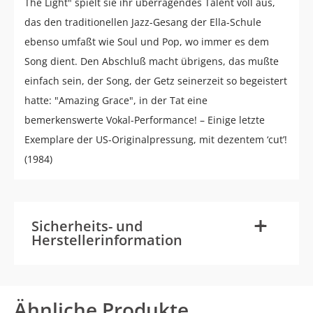
The Light" spielt sie ihr überragendes Talent voll aus,
das den traditionellen Jazz-Gesang der Ella-Schule
ebenso umfaßt wie Soul und Pop, wo immer es dem
Song dient. Den Abschluß macht übrigens, das mußte
einfach sein, der Song, der Getz seinerzeit so begeistert
hatte: "Amazing Grace", in der Tat eine
bemerkenswerte Vokal-Performance! – Einige letzte
Exemplare der US-Originalpressung, mit dezentem ‘cut’!
(1984)
-
+
Sicherheits- und
Herstellerinformation
Ähnliche Produkte