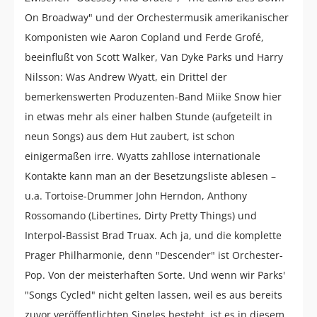
On Broadway" und der Orchestermusik amerikanischer
Komponisten wie Aaron Copland und Ferde Grofé,
beeinflußt von Scott Walker, Van Dyke Parks und Harry
Nilsson: Was Andrew Wyatt, ein Drittel der
bemerkenswerten Produzenten-Band Miike Snow hier
in etwas mehr als einer halben Stunde (aufgeteilt in
neun Songs) aus dem Hut zaubert, ist schon
einigermaßen irre. Wyatts zahllose internationale
Kontakte kann man an der Besetzungsliste ablesen –
u.a. Tortoise-Drummer John Herndon, Anthony
Rossomando (Libertines, Dirty Pretty Things) und
Interpol-Bassist Brad Truax. Ach ja, und die komplette
Prager Philharmonie, denn "Descender" ist Orchester-
Pop. Von der meisterhaften Sorte. Und wenn wir Parks'
"Songs Cycled" nicht gelten lassen, weil es aus bereits
zuvor veröffentlichten Singles besteht, ist es in diesem