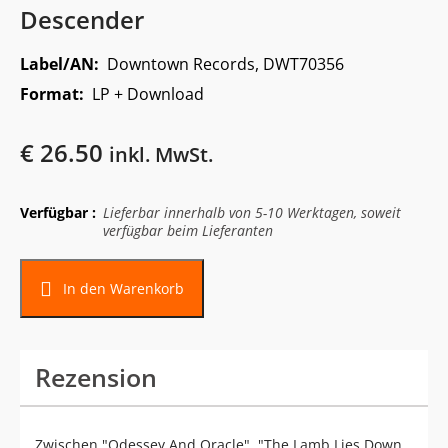
Descender
Label/AN:
Downtown Records, DWT70356
Format:
LP + Download
€
26.50
inkl. MwSt.
Verfügbar :
Lieferbar innerhalb von 5-10 Werktagen, soweit
verfügbar beim Lieferanten
In den Warenkorb
Rezension
Zwischen "Odessey And Oracle", "The Lamb Lies Down