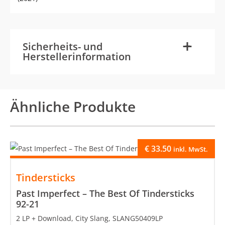
-
+
Sicherheits- und
Herstellerinformation
Ähnliche Produkte
€
33.50
inkl. MwSt.
Tindersticks
Past Imperfect – The Best Of Tindersticks
92-21
2 LP + Download, City Slang, SLANG50409LP