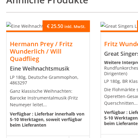
€
25.50
inkl. MwSt.
Hermann Prey / Fritz
Fritz Wund
Wunderlich / Will
Great Singer
Quadflieg
Weitere Interp
Eine Weihnachtsmusik
Rundfunkorchest
Dirigenten)
LP 180g, Deutsche Grammophon,
LP 180g, BR Klas
4863297
Die Flohmärkte s
Ganz klassische Weihnachten:
Operetten-Gesa
Barocke Instrumentalmusik (Fritz
Querschnitten...
Neumeyer leitet...
Verfügbar :
Lief
Verfügbar :
Lieferbar innerhalb von
5-10 Werktagen,
5-10 Werktagen, soweit verfügbar
beim Lieferant
beim Lieferanten