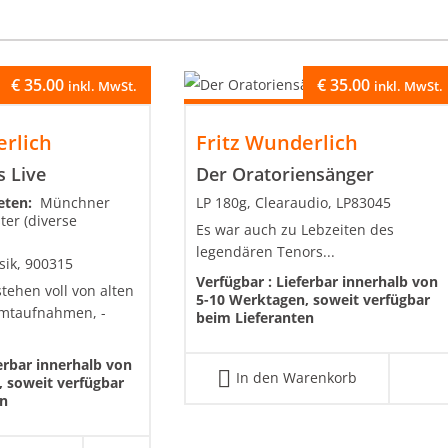
€
35.00
€
35.00
inkl. MwSt.
inkl. MwSt.
erlich
Fritz Wunderlich
s Live
Der Oratoriensänger
reten:
Münchner
LP 180g, Clearaudio, LP83045
er (diverse
Es war auch zu Lebzeiten des
legendären Tenors...
sik, 900315
Verfügbar :
Lieferbar innerhalb von
tehen voll von alten
5-10 Werktagen, soweit verfügbar
mtaufnahmen, -
beim Lieferanten
erbar innerhalb von
In den Warenkorb
 soweit verfügbar
en