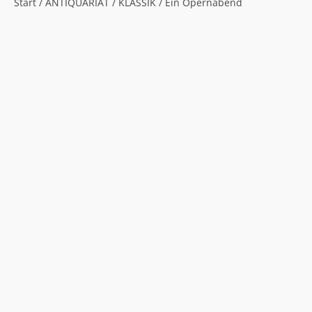
Start
/
ANTIQUARIAT
/
KLASSIK
/ Ein Opernabend