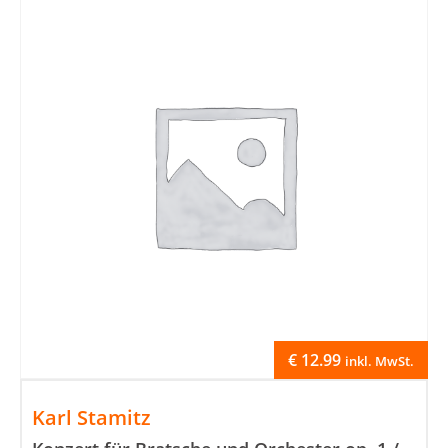
€
12.99
inkl. MwSt.
Karl Stamitz