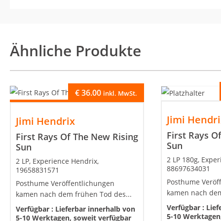
Ähnliche Produkte
€
36.00
inkl. MwSt.
Jimi Hendr
Jimi Hendrix
First Rays O
First Rays Of The New Rising
Sun
Sun
2 LP 180g, Exper
2 LP, Experience Hendrix,
88697634031
19658831571
Posthume Veröf
Posthume Veröffentlichungen
kamen nach dem
kamen nach dem frühen Tod des...
Verfügbar :
Lief
Verfügbar :
Lieferbar innerhalb von
5-10 Werktagen,
5-10 Werktagen, soweit verfügbar