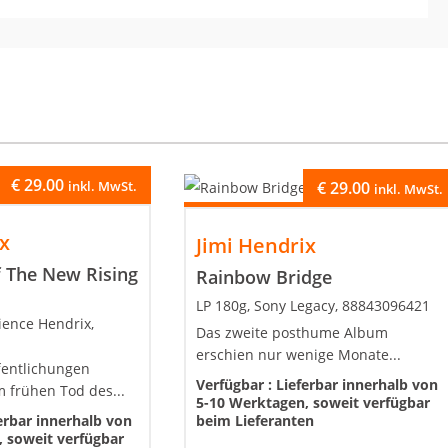
€
29.00
inkl. MwSt.
€
29.00
inkl. MwSt.
ix
Jimi Hendrix
f The New Rising
Rainbow Bridge
LP 180g, Sony Legacy, 88843096421
ience Hendrix,
Das zweite posthume Album
erschien nur wenige Monate...
fentlichungen
Verfügbar :
Lieferbar innerhalb von
 frühen Tod des...
5-10 Werktagen, soweit verfügbar
erbar innerhalb von
beim Lieferanten
 soweit verfügbar