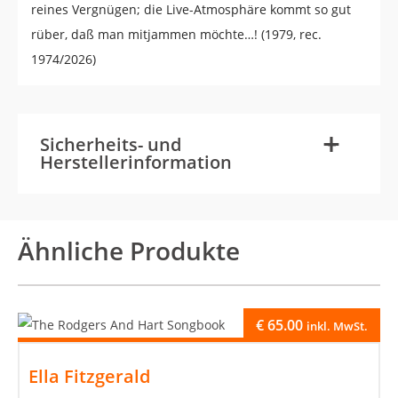
reines Vergnügen; die Live-Atmosphäre kommt so gut
rüber, daß man mitjammen möchte…! (1979, rec.
1974/2026)
-
+
Sicherheits- und
Herstellerinformation
Ähnliche Produkte
€
65.00
inkl. MwSt.
Ella Fitzgerald