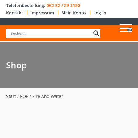
Telefonbestellung:
062 32 / 29 3130
Kontakt
Impressum
Mein Konto
Log In
0
Shop
Start
/
POP
/ Fire And Water