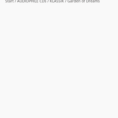
Start
/
AUDIOPHILE CDs
/
KLASSIK
/ Garden of Dreams