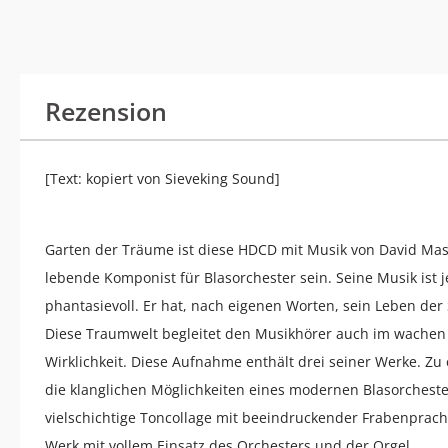
Rezension
[Text: kopiert von Sieveking Sound]
Garten der Träume ist diese HDCD mit Musik von David Masl
lebende Komponist für Blasorchester sein. Seine Musik ist
phantasievoll. Er hat, nach eigenen Worten, sein Leben de
Diese Traumwelt begleitet den Musikhörer auch im wachen 
Wirklichkeit. Diese Aufnahme enthält drei seiner Werke. Zu 
die klanglichen Möglichkeiten eines modernen Blasorcheste
vielschichtige Toncollage mit beeindruckender Frabenpracht
Werk mit vollem Einsatz des Orchesters und der Orgel.