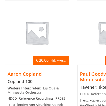
€
20.00
inkl. MwSt.
Aaron Copland
Paul Good
Minnesota 
Copland 100
Tavener: Iko
Weitere Interpreten:
Eiji Oue &
Minnesota Orchestra
HDCD, Referenc
HDCD, Reference Recordings, RR093
[Text: kopiert 
[Text: kopiert von Sieveking Sound]
Veröffentlicht im