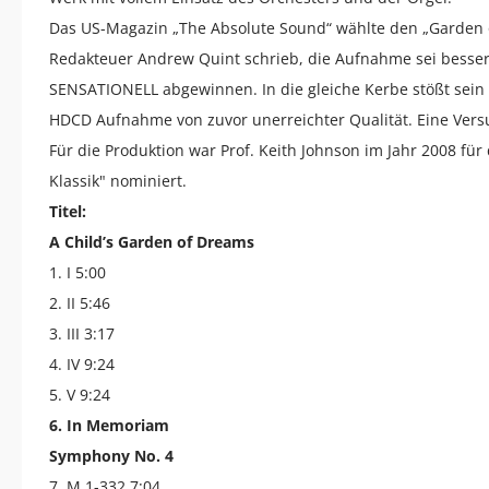
Das US-Magazin „The Absolute Sound“ wählte den „Garden
Redakteuer Andrew Quint schrieb, die Aufnahme sei besser
SENSATIONELL abgewinnen. In die gleiche Kerbe stößt sein K
HDCD Aufnahme von zuvor unerreichter Qualität. Eine Vers
Für die Produktion war Prof. Keith Johnson im Jahr 2008 f
Klassik" nominiert.
Titel:
A Child’s Garden of Dreams
1. I 5:00
2. II 5:46
3. III 3:17
4. IV 9:24
5. V 9:24
6. In Memoriam
Symphony No. 4
7. M.1-332 7:04