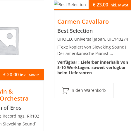
€
23.00
inkl. MwSt.
Carmen Cavallaro
Best Selection
UHQCD, Universal Japan, UICY40274
[Text: kopiert von Sieveking Sound]
Der amerikanische Pianist,...
Verfügbar :
Lieferbar innerhalb von
5-10 Werktagen, soweit verfügbar
beim Lieferanten
€
20.00
inkl. MwSt.
In den Warenkorb
win &
Orchestra
n of Eros
e Recordings, RR102
von Sieveking Sound]
...