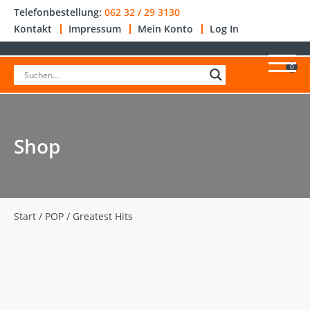
Telefonbestellung:
062 32 / 29 3130
Kontakt
Impressum
Mein Konto
Log In
0
Shop
Start
/
POP
/ Greatest Hits