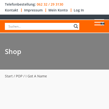
Telefonbestellung:
062 32 / 29 3130
Kontakt
Impressum
Mein Konto
Log In
0
Shop
Start
/
POP
/ I Got A Name