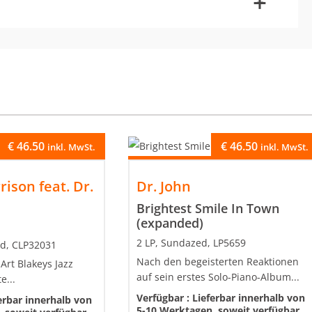
-
+
€
46.50
€
46.50
inkl. MwSt.
inkl. MwSt.
ison feat. Dr.
Dr. John
Brightest Smile In Town
(expanded)
2 LP, Sundazed, LP5659
id, CLP32031
Nach den begeisterten Reaktionen
 Art Blakeys Jazz
auf sein erstes Solo-Piano-Album...
e...
Verfügbar :
Lieferbar innerhalb von
erbar innerhalb von
5-10 Werktagen, soweit verfügbar