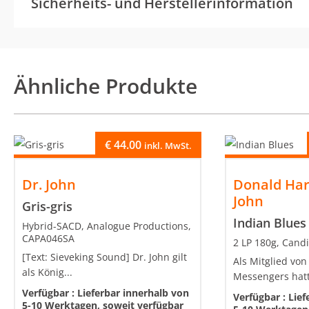
Sicherheits- und Herstellerinformation
Ähnliche Produkte
€
44.00
inkl. MwSt.
Dr. John
Donald Harr
John
Gris-gris
Indian Blues
Hybrid-SACD, Analogue Productions,
CAPA046SA
2 LP 180g, Cand
[Text: Sieveking Sound] Dr. John gilt
Als Mitglied von
als König...
Messengers hatt
Verfügbar :
Lieferbar innerhalb von
Verfügbar :
Lief
5-10 Werktagen, soweit verfügbar