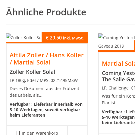
Ähnliche Produkte
€
29.50
inkl. MwSt.
Attila Zoller / Hans Koller
/ Martial Solal
Martial Sol
Zoller Koller Solal
Coming Yeste
The Salle Ga
LP 180g, Edel / MPS, 0221495MSW
LP, Challenge, 
Dieses Dokument aus der Frühzeit
des Labels, als...
Was für ein Konz
Pianist....
Verfügbar :
Lieferbar innerhalb von
5-10 Werktagen, soweit verfügbar
Verfügbar :
Lief
beim Lieferanten
5-10 Werktagen,
beim Lieferant
In den Warenkorb