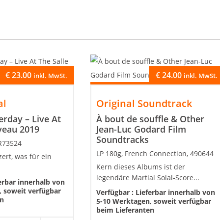
€
23.00
€
24.00
inkl. MwSt.
inkl. MwSt.
al
Original Soundtrack
rday – Live At
À bout de souffle & Other
veau 2019
Jean-Luc Godard Film
Soundtracks
CR73524
LP 180g, French Connection, 490644
ert, was für ein
Kern dieses Albums ist der
legendäre Martial Solal-Score...
erbar innerhalb von
 soweit verfügbar
Verfügbar :
Lieferbar innerhalb von
en
5-10 Werktagen, soweit verfügbar
beim Lieferanten