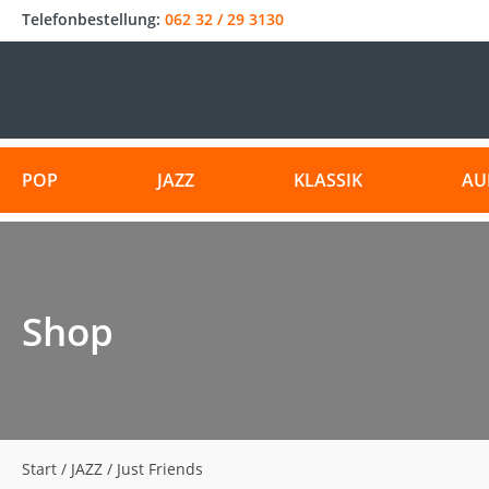
Telefonbestellung:
062 32 / 29 3130
POP
JAZZ
KLASSIK
AU
Shop
Start
/
JAZZ
/ Just Friends