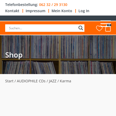
Telefonbestellung:
062 32 / 29 3130
Kontakt
Impressum
Mein Konto
Log In
0
Shop
Start
/
AUDIOPHILE CDs
/
JAZZ
/ Karma