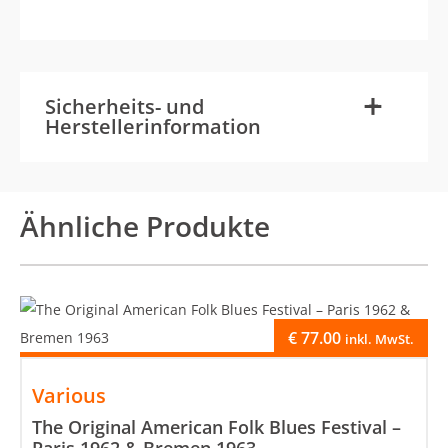
-
+
Sicherheits- und
Herstellerinformation
Ähnliche Produkte
€
77.00
inkl. MwSt.
Various
The Original American Folk Blues Festival –