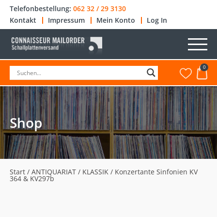
Telefonbestellung:
062 32 / 29 3130
Kontakt
Impressum
Mein Konto
Log In
0
Shop
Start
/
ANTIQUARIAT
/
KLASSIK
/ Konzertante Sinfonien KV
364 & KV297b