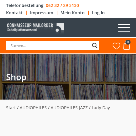
Telefonbestellung:
062 32 / 29 3130
Kontakt
Impressum
Mein Konto
Log In
0
Shop
Start
/
AUDIOPHILES
/
AUDIOPHILES JAZZ
/ Lady Day