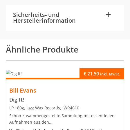
-
+
Sicherheits- und
Herstellerinformation
Ähnliche Produkte
€
21.50
inkl. MwSt.
Bill Evans
Dig It!
LP 180g, Jazz Wax Records, JWR4610
Schön zusammengestellte Sammlung mit essentiellen
Aufnahmen aus den...