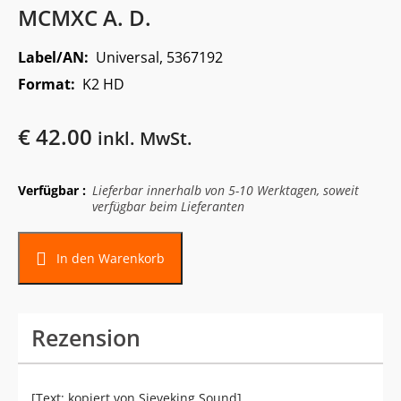
MCMXC A. D.
Label/AN:
Universal, 5367192
Format:
K2 HD
€
42.00
inkl. MwSt.
Verfügbar :
Lieferbar innerhalb von 5-10 Werktagen, soweit
verfügbar beim Lieferanten
In den Warenkorb
Rezension
[Text: kopiert von Sieveking Sound]