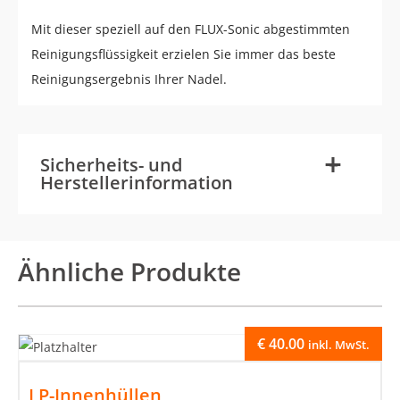
Mit dieser speziell auf den FLUX-Sonic abgestimmten
Reinigungsflüssigkeit erzielen Sie immer das beste
Reinigungsergebnis Ihrer Nadel.
-
+
Sicherheits- und
Herstellerinformation
Ähnliche Produkte
€
40.00
inkl. MwSt.
LP-Innenhüllen