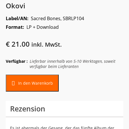
Okovi
Label/AN:
Sacred Bones, SBRLP104
Format:
LP + Download
€
21.00
inkl. MwSt.
Verfügbar :
Lieferbar innerhalb von 5-10 Werktagen, soweit
verfügbar beim Lieferanten
In den Warenkorb
Rezension
Es ist abermals der Gesang, der das fünfte Album der