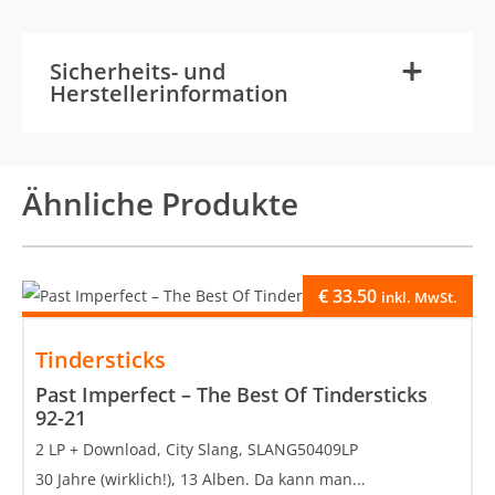
-
+
Sicherheits- und
Herstellerinformation
Ähnliche Produkte
€
33.50
inkl. MwSt.
Tindersticks
Past Imperfect – The Best Of Tindersticks
92-21
2 LP + Download, City Slang, SLANG50409LP
30 Jahre (wirklich!), 13 Alben. Da kann man...