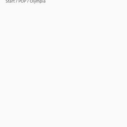
Start
/
POP
/ Olympia