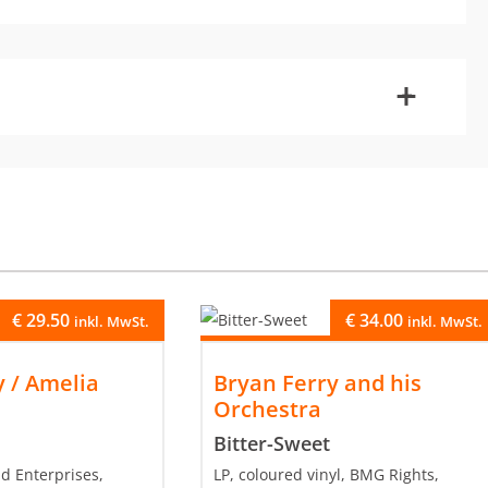
-
+
€
29.50
€
34.00
inkl. MwSt.
inkl. MwSt.
y / Amelia
Bryan Ferry and his
Orchestra
Bitter-Sweet
d Enterprises,
LP, coloured vinyl, BMG Rights,