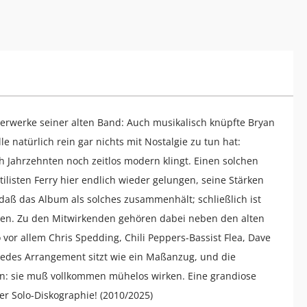
terwerke seiner alten Band: Auch musikalisch knüpfte Bryan
le natürlich rein gar nichts mit Nostalgie zu tun hat:
h Jahrzehnten noch zeitlos modern klingt. Einen solchen
listen Ferry hier endlich wieder gelungen, seine Stärken
, daß das Album als solches zusammenhält; schließlich ist
rden. Zu den Mitwirkenden gehören dabei neben den alten
or allem Chris Spedding, Chili Peppers-Bassist Flea, Dave
: Jedes Arrangement sitzt wie ein Maßanzug, und die
ten: sie muß vollkommen mühelos wirken. Eine grandiose
er Solo-Diskographie! (2010/2025)