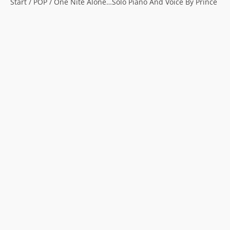
Start
/
POP
/ One Nite Alone…Solo Piano And Voice By Prince