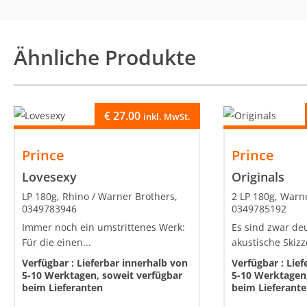
Ähnliche Produkte
€
27.00
inkl. MwSt.
Prince
Prince
Lovesexy
Originals
LP 180g, Rhino / Warner Brothers,
2 LP 180g, Warn
0349783946
0349785192
Immer noch ein umstrittenes Werk:
Es sind zwar deu
Für die einen...
akustische Skizz
Verfügbar :
Lieferbar innerhalb von
Verfügbar :
Lief
5-10 Werktagen, soweit verfügbar
5-10 Werktagen,
beim Lieferanten
beim Lieferant