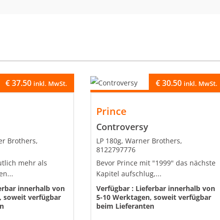
€
37.50
€
30.50
inkl. MwSt.
inkl. MwSt.
Prince
Controversy
er Brothers,
LP 180g, Warner Brothers,
8122797776
tlich mehr als
Bevor Prince mit "1999" das nächste
en...
Kapitel aufschlug,...
erbar innerhalb von
Verfügbar :
Lieferbar innerhalb von
 soweit verfügbar
5-10 Werktagen, soweit verfügbar
en
beim Lieferanten