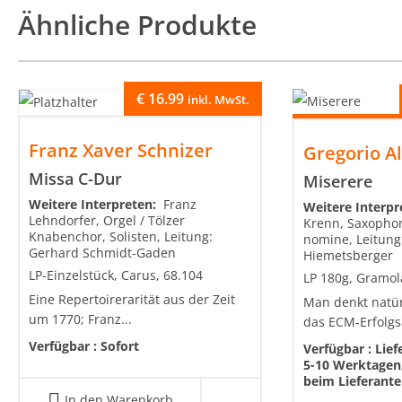
Ähnliche Produkte
€
16.99
inkl. MwSt.
Franz Xaver Schnizer
Gregorio Al
Missa C-Dur
Miserere
Weitere Interpreten:
Franz
Weitere Interp
Lehndorfer, Orgel / Tölzer
Krenn, Saxophon
Knabenchor, Solisten, Leitung:
nomine, Leitung
Gerhard Schmidt-Gaden
Hiemetsberger
LP-Einzelstück, Carus, 68.104
LP 180g, Gramol
Eine Repertoirerarität aus der Zeit
Man denkt natü
um 1770; Franz...
das ECM-Erfolgs
Verfügbar :
Sofort
Verfügbar :
Lief
5-10 Werktagen,
beim Lieferant
In den Warenkorb