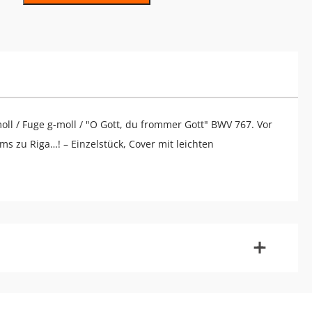
oll / Fuge g-moll / "O Gott, du frommer Gott" BWV 767. Vor
ms zu Riga…! – Einzelstück, Cover mit leichten
-
+