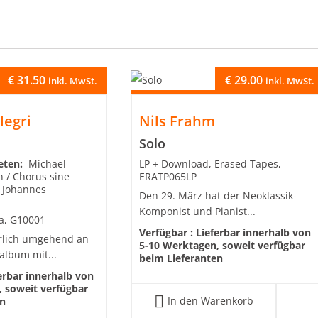
€
31.50
€
29.00
inkl. MwSt.
inkl. MwSt.
legri
Nils Frahm
Solo
reten:
Michael
LP + Download, Erased Tapes,
 / Chorus sine
ERATP065LP
 Johannes
Den 29. März hat der Neoklassik-
Komponist und Pianist...
a, G10001
Verfügbar :
Lieferbar innerhalb von
rlich umgehend an
5-10 Werktagen, soweit verfügbar
album mit...
beim Lieferanten
erbar innerhalb von
 soweit verfügbar
In den Warenkorb
en