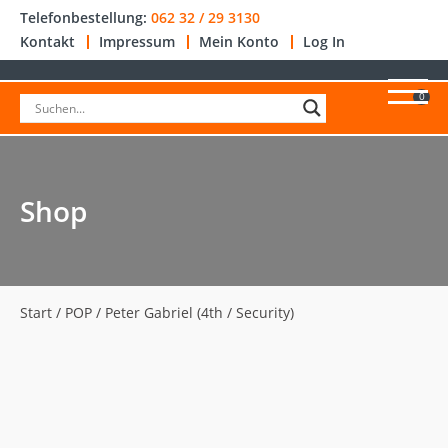
Telefonbestellung:
062 32 / 29 3130
Kontakt
Impressum
Mein Konto
Log In
0
Shop
Start
/
POP
/ Peter Gabriel (4th / Security)