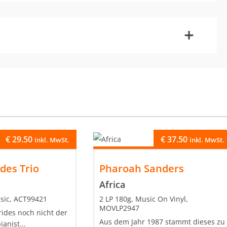
-
+
€
29.50
€
37.50
inkl. MwSt.
inkl. MwSt.
ides Trio
Pharoah Sanders
Africa
sic, ACT99421
2 LP 180g, Music On Vinyl,
MOVLP2947
rides noch nicht der
Aus dem Jahr 1987 stammt dieses zu
anist...