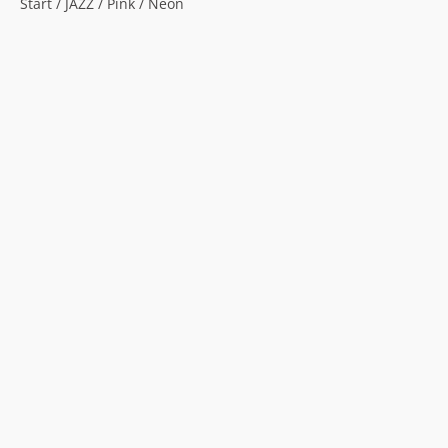
Start
/
JAZZ
/ Pink / Neon