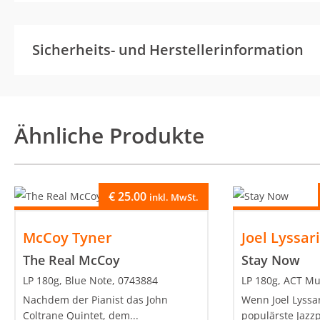
Sicherheits- und Herstellerinformation
Ähnliche Produkte
€
25.00
inkl. MwSt.
McCoy Tyner
Joel Lyssar
The Real McCoy
Stay Now
LP 180g, Blue Note, 0743884
LP 180g, ACT Mu
Nachdem der Pianist das John
Wenn Joel Lyssa
Coltrane Quintet, dem...
populärste Jazzpi