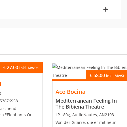
-
+
€
27.00
inkl. MwSt.
€
58.00
inkl. MwSt.
l
Aco Bocina
k
Mediterranean Feeling In
 538769581
The Bibiena Theatre
raschend
en "Elephants On
LP 180g, AudioNautes, AN2103
Von der Gitarre, die er mit neun