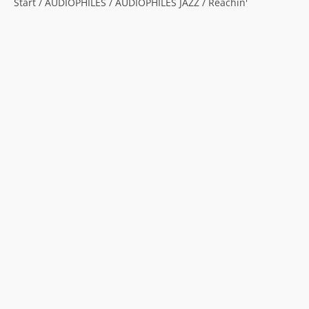
Start
/
AUDIOPHILES
/
AUDIOPHILES JAZZ
/ Reachin'