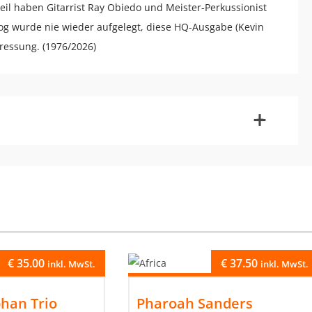
il haben Gitarrist Ray Obiedo und Meister-Perkussionist
og wurde nie wieder aufgelegt, diese HQ-Ausgabe (Kevin
pressung. (1976/2026)
-
+
€
35.00
€
37.50
inkl. MwSt.
inkl. MwSt.
phan Trio
Pharoah Sanders