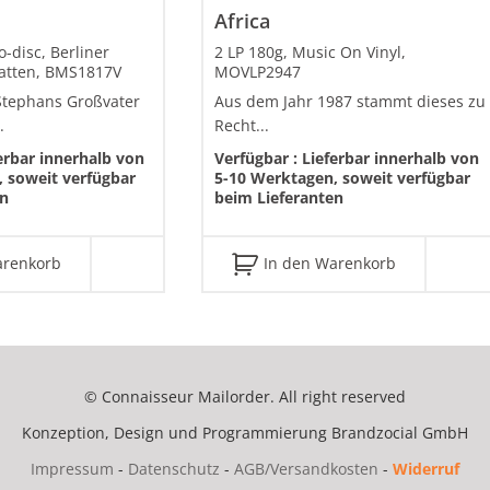
n
Africa
o-disc, Berliner
2 LP 180g, Music On Vinyl,
latten, BMS1817V
MOVLP2947
 Stephans Großvater
Aus dem Jahr 1987 stammt dieses zu
.
Recht...
erbar innerhalb von
Verfügbar :
Lieferbar innerhalb von
 soweit verfügbar
5-10 Werktagen, soweit verfügbar
en
beim Lieferanten
arenkorb
In den Warenkorb
© Connaisseur Mailorder. All right reserved
Konzeption, Design und Programmierung
Brandzocial GmbH
Impressum
-
Datenschutz
-
AGB/Versandkosten
-
Widerruf