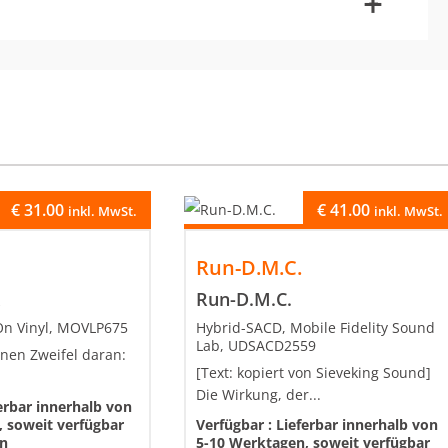
-
+
€
31.00
€
41.00
inkl. MwSt.
inkl. MwSt.
Run-D.M.C.
k
Run-D.M.C.
On Vinyl, MOVLP675
Hybrid-SACD, Mobile Fidelity Sound
Lab, UDSACD2559
einen Zweifel daran:
[Text: kopiert von Sieveking Sound]
Die Wirkung, der...
erbar innerhalb von
 soweit verfügbar
Verfügbar :
Lieferbar innerhalb von
en
5-10 Werktagen, soweit verfügbar