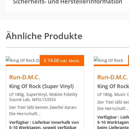
Sicherheits- und Herstellerinformation
Ähnliche Produkte
€
74.00
inkl. MwSt.
Run-D.M.C.
Run-D.M.C.
King Of Rock (Super Vinyl)
King Of Roc
LP 180g, SuperVinyl, Mobile Fidelity
LP 180g, Music 
Sound Lab, MFSL1535SV
Der Titel läßt k
Der Titel läßt keinen Zweifel daran:
Die Herrschaft...
Die Herrschaft...
Verfügbar :
Lief
Verfügbar :
Lieferbar innerhalb von
5-10 Werktagen,
5-10 Werktagen, soweit verfügbar
beim Lieferant