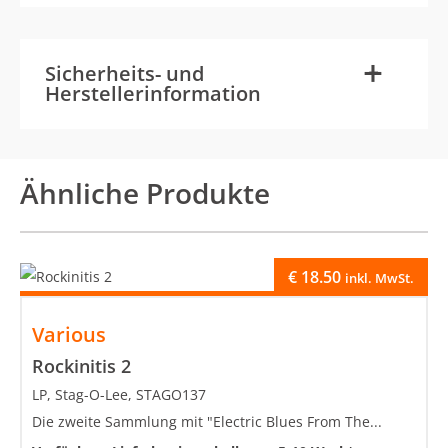
-
+
Sicherheits- und
Herstellerinformation
Ähnliche Produkte
€
18.50
inkl. MwSt.
Various
Rockinitis 2
LP, Stag-O-Lee, STAGO137
Die zweite Sammlung mit "Electric Blues From The...