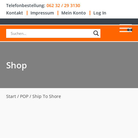
Telefonbestellung:
062 32 / 29 3130
Kontakt
Impressum
Mein Konto
Log In
0
Shop
Start
/
POP
/ Ship To Shore