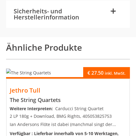
-
+
Sicherheits- und
Herstellerinformation
Ähnliche Produkte
€
27.50
inkl. MwSt.
Jethro Tull
The String Quartets
Weitere Interpreten:
Carducci String Quartet
2 LP 180g + Download, BMG Rights, 405053825753
Ian Andersons Flöte ist dabei (manchmal singt der...
Verfügbar :
Lieferbar innerhalb von 5-10 Werktagen,