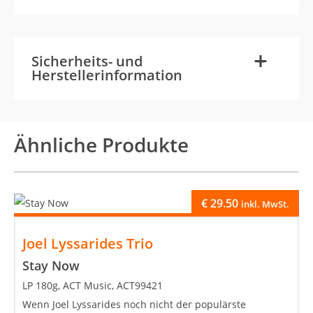
-
+
Sicherheits- und
Herstellerinformation
Ähnliche Produkte
€
29.50
inkl. MwSt.
Joel Lyssarides Trio
Stay Now
LP 180g, ACT Music, ACT99421
Wenn Joel Lyssarides noch nicht der populärste