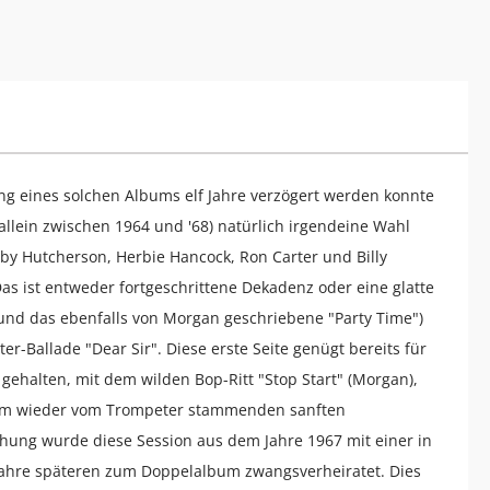
ng eines solchen Albums elf Jahre verzögert werden konnte
llein zwischen 1964 und '68) natürlich irgendeine Wahl
by Hutcherson, Herbie Hancock, Ron Carter und Billy
Das ist entweder fortgeschrittene Dekadenz oder eine glatte
 und das ebenfalls von Morgan geschriebene "Party Time")
ter-Ballade "Dear Sir". Diese erste Seite genügt bereits für
gehalten, mit dem wilden Bop-Ritt "Stop Start" (Morgan),
 dem wieder vom Trompeter stammenden sanften
chung wurde diese Session aus dem Jahre 1967 mit einer in
Jahre späteren zum Doppelalbum zwangsverheiratet. Dies