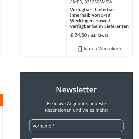
/ MPS, 0212828MSW
Verfügbar :
Lieferbar
innerhalb von 5-10
Werktagen, soweit
verfügbar beim Lieferanten
€
24.50
inkl. MwSt.
In den Warenkorb
Newsletter
Exklusive Angebote, neueste
Rezensionen und vieles mehr!