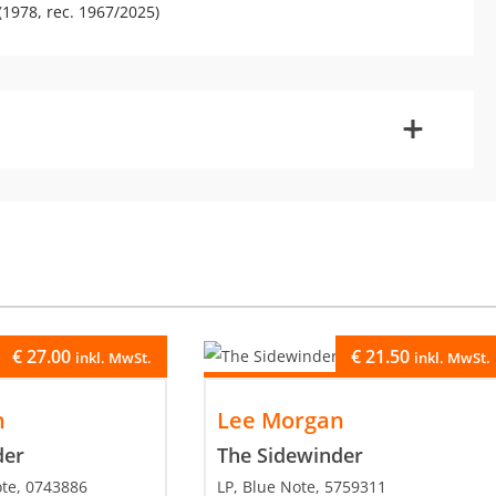
(1978, rec. 1967/2025)
-
+
€
27.00
€
21.50
inkl. MwSt.
inkl. MwSt.
n
Lee Morgan
der
The Sidewinder
ote, 0743886
LP, Blue Note, 5759311