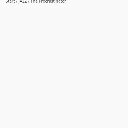
Start
/
JAZZ
/ The Procrastinator