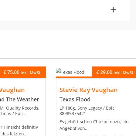
-
+
€
75.00
€
29.00
inkl. MwSt.
inkl. MwSt.
 Vaughan
Stevie Ray Vaughan
and The Weather
Texas Flood
M, Quality Records,
LP 180g, Sony Legacy / Epic,
ions / Epic,
88985375421
Es gehört schon Chuzpe dazu, ein
r Hinsicht definitiv
Angebot von...
des letzten...