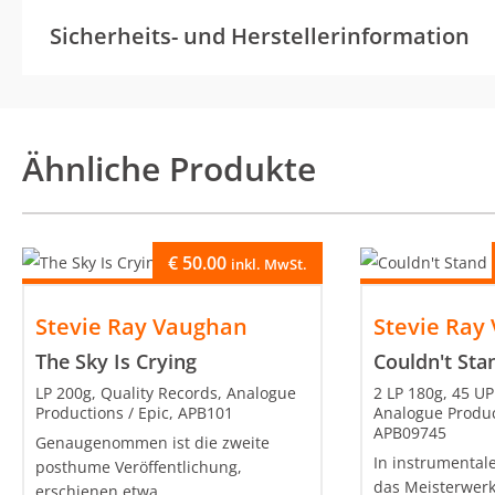
Sicherheits- und Herstellerinformation
Ähnliche Produkte
€
50.00
inkl. MwSt.
Stevie Ray Vaughan
Stevie Ray
The Sky Is Crying
Couldn't St
LP 200g, Quality Records, Analogue
2 LP 180g, 45 UP
Productions / Epic, APB101
Analogue Product
APB09745
Genaugenommen ist die zweite
In instrumentale
posthume Veröffentlichung,
das Meisterwerk 
erschienen etwa...