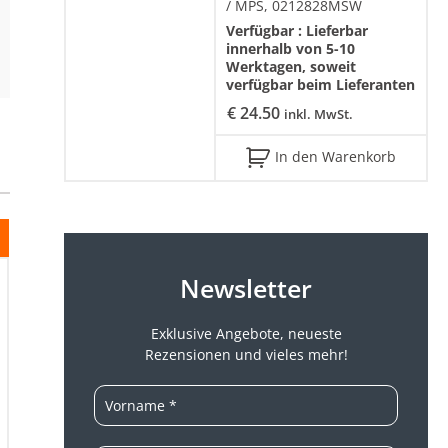
/ MPS, 0212828MSW
Verfügbar :
Lieferbar
innerhalb von 5-10
Werktagen, soweit
verfügbar beim Lieferanten
€
24.50
inkl. MwSt.
In den Warenkorb
Newsletter
Exklusive Angebote, neueste
Rezensionen und vieles mehr!