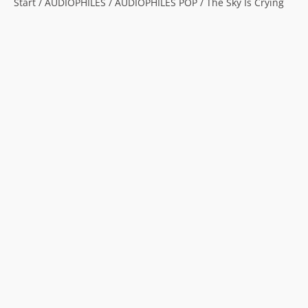
Start
/
AUDIOPHILES
/
AUDIOPHILES POP
/ The Sky Is Crying