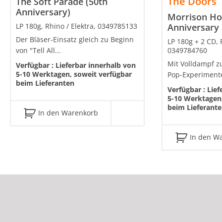
The Doors
The Soft Parade (50th
Anniversary)
Morrison Hot
LP 180g, Rhino / Elektra, 0349785133
Anniversary 
Der Bläser-Einsatz gleich zu Beginn
LP 180g + 2 CD, 
von "Tell All...
0349784760
Mit Volldampf z
Verfügbar :
Lieferbar innerhalb von
5-10 Werktagen, soweit verfügbar
Pop-Experimente
beim Lieferanten
Verfügbar :
Lief
5-10 Werktagen,
beim Lieferant
In den Warenkorb
In den W