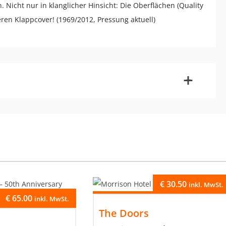
 Nicht nur in klanglicher Hinsicht: Die Oberflächen (Quality
ren Klappcover! (1969/2012, Pressung aktuell)
-
+
€
30.50
inkl. MwSt.
€
65.00
inkl. MwSt.
The Doors