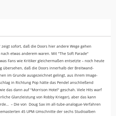
e" zeigt sofort, daß die Doors hier andere Wege gehen
he nach etwas anderem waren. Mit "The Soft Parade"
was Fans wie Kritiker gleichermaßen entsetzte – noch heute
ig übersehen, daß die Doors innerhalb der Breitwand-
nen im Grunde ausgezeichnet gelingt, aus ihrem Image-
chlag in Richtung Pop hätte das Pendel anschließend
wie das dann auf "Morrison Hotel" geschah. Viele Hits warf
liche Glanzleistung von Robby Krieger), aber das kann
wurde… – Die von Doug Sax im all-tube-analogue-Verfahren
) gemasterten 45 UPM-Umschnitte der sechs Studioalben