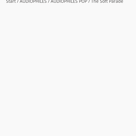
Start
/
AUDIOPHILES
/
AUDIOPHILES POP
/ The Soft Parade